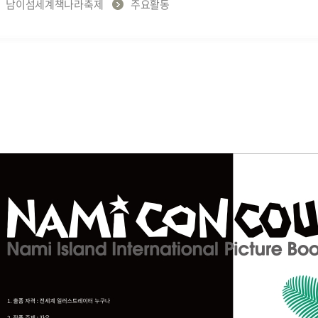
남이섬세계책나라축제
주요활동