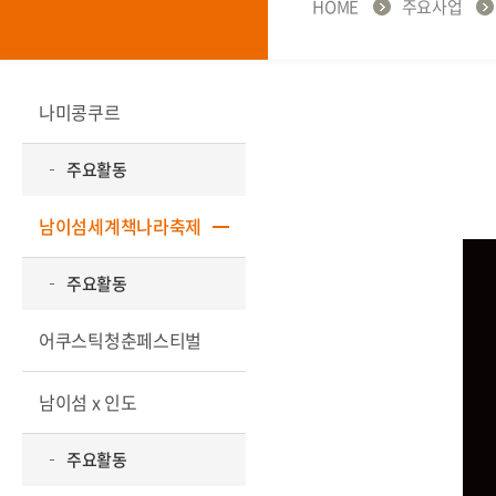
HOME
주요사업
나미콩쿠르
주요활동
남이섬세계책나라축제
주요활동
어쿠스틱청춘페스티벌
남이섬 x 인도
주요활동