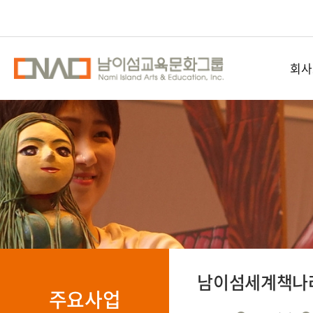
회사
남이섬교
공간
오시
남이섬세계책나
주요사업