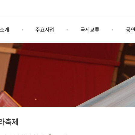
소개
주요사업
국제교류
공
육문화그룹
나미콩쿠르
그림책 연계사업
기획공
소개
남이섬세계책나라축제
국제문화행사
상설공
는길
어쿠스틱청춘페스티벌
남이섬 x 인도
라축제