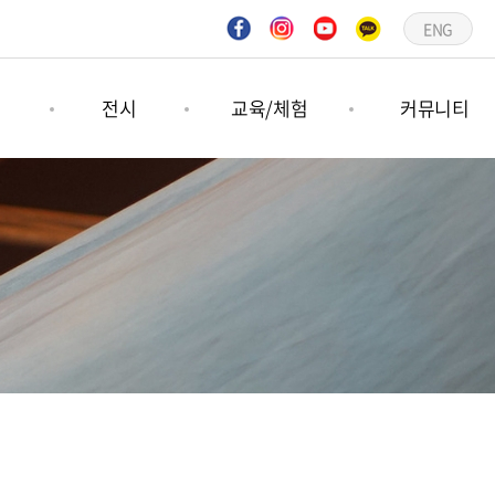
ENG
연
전시
교육/체험
커뮤니티
연
기획전시
숲프로그램
공지사항
연
상설전시
그림책프로그램
언론보도
문의하기
갤러리
일정