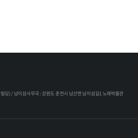
 세대빌딩) / 남이섬사무국 : 강원도 춘천시 남산면 남이섬길1 노래박물관