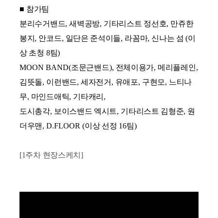
■
참가팀
분리수거밴드
,
새벽공방
,
기타리스트 정선호
,
만쥬한
봉지
,
안코드
,
일단은 준석이들
,
라꼼마
,
신나는 섬
(
이
상 초청
8
팀
)
MOON BAND(
조문근밴드
),
전체이용가
,
메리플레인
,
김뜻돌
,
이런밴드
,
세자전거
,
유애포
,
구현모
,
느티나
무
,
마인드애틱
,
기타캐리
,
도시총각
,
보이스밴드 엑시트
,
기타리스트 김형준
,
원
더우맨
, D.FLOOR (
이상 선정
16
팀
)
[1주차 현장스케치]