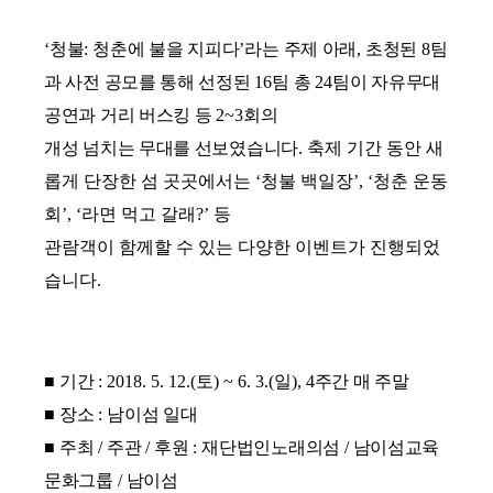
‘
청불
:
청춘에 불을 지피다
’
라는 주제 아래
,
초청된
8
팀
과 사전 공모를 통해 선정된
16
팀 총
24
팀이 자유무대
공연과 거리 버스킹 등
2~3
회의
개성 넘치는
무대를
선보였습니다
.
축제 기간 동안 새
롭게 단장한 섬 곳곳에서는
‘
청불 백일장
’, ‘
청춘 운동
회
’, ‘
라면 먹고 갈래
?’
등
관람객이 함께할 수 있는
다양한 이벤트가 진행되었
습니다
.
■
기간
: 2018. 5. 12.(
토
) ~ 6. 3.(
일
), 4
주간 매 주말
■
장소
:
남이섬 일대
■
주최
/
주관
/
후원
:
재단법인노래의섬
/
남이섬교육
문화그룹
/
남이섬