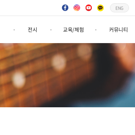
ENG
연
전시
교육/체험
커뮤니티
연
기획전시
숲프로그램
공지사항
연
상설전시
그림책프로그램
언론보도
문의하기
갤러리
일정