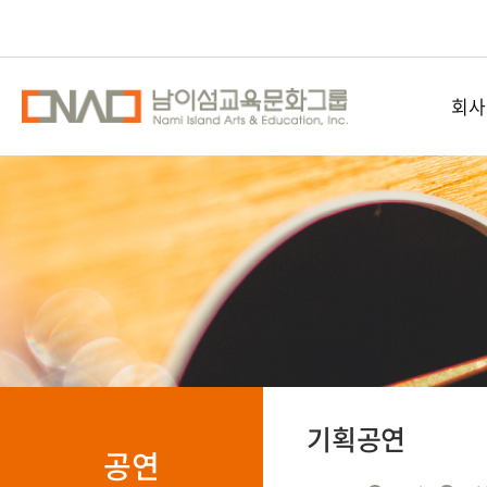
회사
남이섬교
공간
오시
기획공연
공연