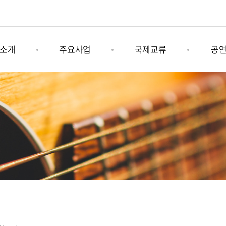
소개
주요사업
국제교류
공
육문화그룹
나미콩쿠르
그림책 연계사업
기획공
소개
남이섬세계책나라축제
국제문화행사
상설공
는길
어쿠스틱청춘페스티벌
남이섬 x 인도