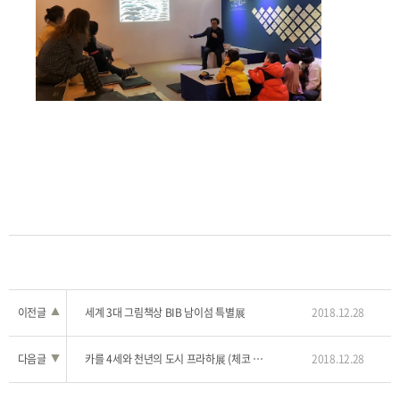
이전글
▲
세계 3대 그림책상 BIB 남이섬 특별展
2018.12.28
다음글
▼
카를 4세와 천년의 도시 프라하展 (체코 동화작가 레나타푸치코바의 일러스트)
2018.12.28