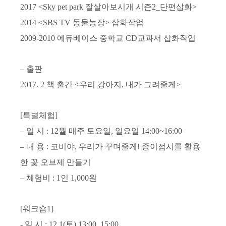
2017 <Sky pet park
잘살아보시개 시즌
2_
단편삽화
>
2014 <SBS TV
동물농장
>
삽화작업
2009-2010
에듀베이스 중학교
CD
교과서 삽화작업
–
출판
2017. 2
책 출간
<
우리 강아지
,
내가 그려줄게
>
[
특별체험
]
–
일 시
: 12
월 매주 토요일
,
일요일
14:00~16:00
–
내 용
:
코비야
,
우리가 꾸며줄게
!
종이접시를 활용
한 꽃 오브제 만들기
–
체험비
: 1
인
1,000
원
[
워크숍
1]
-
일 시
: 12.1(
토
) 13:00, 15:00