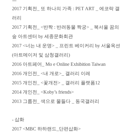
2017
기획전
_
또 하나의 가족
: PET ART _
에코락 갤
러리
2017
기획전
_ <
반짝
:
반려동물 짝궁
> _
북서울 꿈의
숲 아트센터
by
세종문화회관
2017 <
너는 내 운명
> _
프린트 베이커리
by
서울옥션
(
아트메이저 및 삼청갤러리
)
2016
아트페어
_ Mo e Online Exhibition Taiwan
2016
개인전
_ <
내 개로
>_
갤러리 이레
2015
개인전
_ <
꽃개전
> _
갤러리 플랫폼
12
2014
개인전
_ <Koby’s friends>
2013
그룹전
_
색으로 물들다
_
동국갤러리
-
삽화
2017 <MBC
하하랜드
_
단편삽화
>