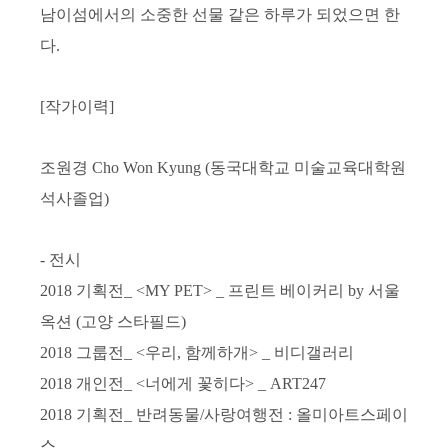
남이섬에서의 소중한 선물 같은 하루가 되었으면 한
다
.
[
작가이력
]
조원경
Cho Won Kyung (
동국대학교 미술교육대학원
석사졸업
)
-
전시
2018
기획전
_ <MY PET> _
프린트 베이커리
by
서울
옥션
(
고양 스타필드
)
2018
그룹전
_ <
우리
,
함께하개
> _
비디갤러리
2018
개인전
_ <
너에게 꽃히다
> _ ART247
2018
기획전
_
반려동물
/
사랑여행전
:
올미아트스페이
스