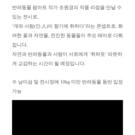
반려동물 팝아트 작가 조원경의 작품
45
점을 만날 수
있는 전시로
,
‘
개와 사람
(
인
:
人
)
이 향기에 취하다
’
라는 콘셉트로
,
화
려한 꽃과 자연물
,
천진한 동물들이 주요 테마로 다뤄
집니다
.
자연과 반려동물과 사람이 서로에게
‘
취하듯
’
따뜻하
게 교감하는 시간이 될 예정입니다
.
※
남이섬 및 전시장에
10kg
미만 반려동물 동반 입장
가능