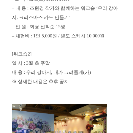
–
내 용
:
조원경 작가와 함께하는 워크숍
‘
우리 강아
지
,
크리스마스 카드 만들기
’
–
인 원
:
회당 선착순
15
명
–
체험비
: 1
인
5,000
원
/
별도 스케치
10,000
원
[
워크숍
2]
일 시
: 3
월 초 주말
내 용
:
우리 강아지
,
내가 그려줄게
(
가
)
※
상세한 내용은 추후 공지