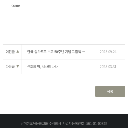
come
이전글
▲
한국-싱가포르 수교 50주년 기념 그림책 일러스트레이션展 Book Illustrators Gallery (BIG)
2025.09.24
다음글
▼
신화의 땅, 서사의 나라
2025.03.31
목록
남이섬교육문화그룹 주식회사
사업자등록번호 : 561-81-00862