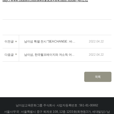
http://www.cstimes.com/news/articleView.html?idxno=491212
이전글
▲
남이섬 특별 전시 “SEA CHANGE : 바다가 보낸 편지”
2022.04.22
다음글
▼
남이섬, 한국헬프에이지와 저소득 어르신 사회활동 지원
2022.04.22
목록
남이섬교육문화그룹 주식회사
사업자등록번호 : 561-81-00862
서울사무국 : 서울특별시 중구 퇴계로 108, 12층 1203호(회현동3가, 세대빌딩) / 남