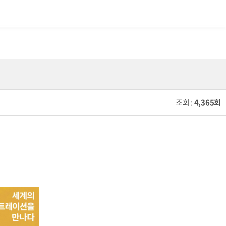
조회 :
4,365회