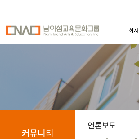
회사
남이섬교
공간
오시
언론보도
커뮤니티