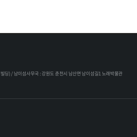
 세대빌딩) / 남이섬사무국 : 강원도 춘천시 남산면 남이섬길1 노래박물관