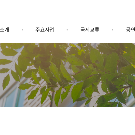
소개
주요사업
국제교류
공
육문화그룹
나미콩쿠르
그림책 연계사업
기획공
소개
남이섬세계책나라축제
국제문화행사
상설공
는길
어쿠스틱청춘페스티벌
남이섬 x 인도