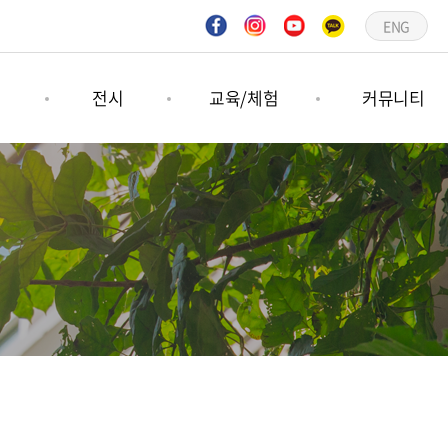
ENG
연
전시
교육/체험
커뮤니티
연
기획전시
숲프로그램
공지사항
연
상설전시
그림책프로그램
언론보도
문의하기
갤러리
일정