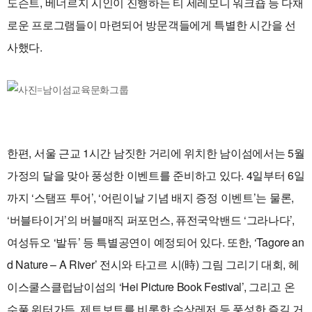
도슨트, 베너르지 시인이 진행하는 티 세레모니 워크숍 등 다채
로운 프로그램들이 마련되어 방문객들에게 특별한 시간을 선
사했다.
한편, 서울 근교 1시간
남짓한 거리에 위치한 남이섬에서는 5월
가정의 달을 맞아 풍성한 이벤트를 준비하고 있다. 4일부터 6일
까지 ‘스탬프 투어’, ‘어린이날 기념 배지 증정 이벤트’는 물론,
‘버블타이거’의 버블매직 퍼포먼스, 퓨전국악밴드 ‘그라나다’,
여성듀오 ‘발듀’ 등 특별공연이 예정되어 있다. 또한, ‘Tagore an
d Nature – A River’ 전시와 타고르 시(時) 그림 그리기 대회, 헤
이스쿨스클럽남이섬의 ‘Hei Picture Book Festival’, 그리고 온
수풀 워터가든, 제트보트를 비롯한 수상레저 등 풍성한 즐길 거