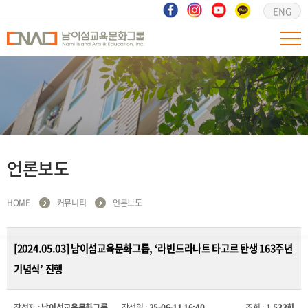
ENG
언론보도
HOME
커뮤니티
언론보도
[2024.05.03] 남이섬교육문화그룹, ‘라빈드라나트 타고르 탄생 163주년
기념식’ 진행
작성자 :
남이섬교육문화그룹
작성일 :
25-06-11 16:40
조회 :
1,533회