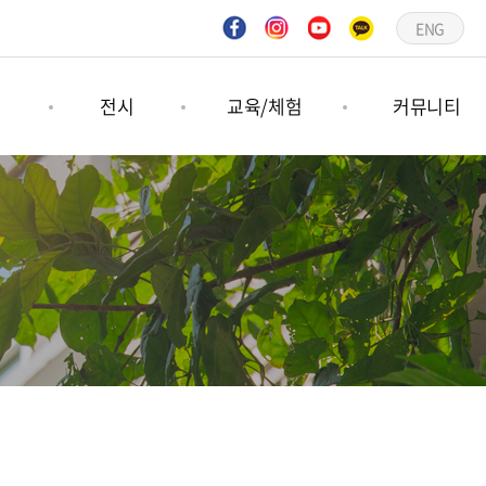
ENG
연
전시
교육/체험
커뮤니티
연
기획전시
숲프로그램
공지사항
연
상설전시
그림책프로그램
언론보도
문의하기
갤러리
일정