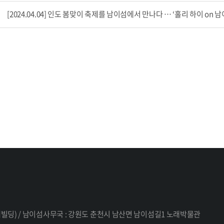
[2024.04.04] 인도 봄맞이 축제를 남이섬에서 만나다 … ‘홀리 하이 on 
 세대빌딩) / 남이섬사무국 : 강원도 춘천시 남산면 남이섬길1 노래박물관