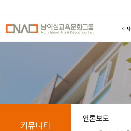
회사
남이섬교
공간
오시
언론보도
커뮤니티