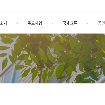
소개
주요사업
국제교류
공
육문화그룹
나미콩쿠르
그림책 연계사업
기획공
소개
남이섬세계책나라축제
국제문화행사
상설공
는길
어쿠스틱청춘페스티벌
남이섬 x 인도