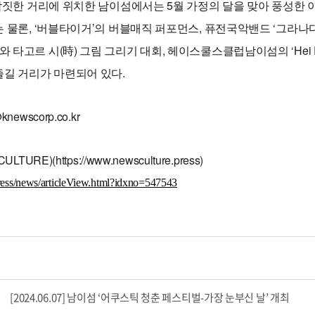
짓한 거리에 위치한 남이섬에서는 5월 가정의 달을 맞아 풍성한 이벤
 물론, ‘버블타이거’의 버블매직 퍼포먼스, 퓨전국악밴드 ‘그라나다’, 여
er’ 전시와 타고르 시(時) 그림 그리기 대회, 헤이스쿨스클럽남이섬의 ‘Hei P
즐길 거리가 마련되어 있다.
ewscorp.co.kr
URE)(https://www.newsculture.press)
ress/news/articleView.html?idxno=547543
[2024.06.07] 남이섬 ‘어쿠스틱 청춘 페스티벌-가장 눈부신 날’ 개최