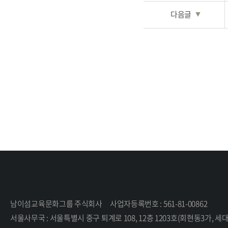
다음글
▼
남이섬교육문화그룹 주식회사
사업자등록번호 : 561-81-00862
서울사무국 : 서울특별시 중구 퇴계로 108, 12층 1203호(회현동3가,