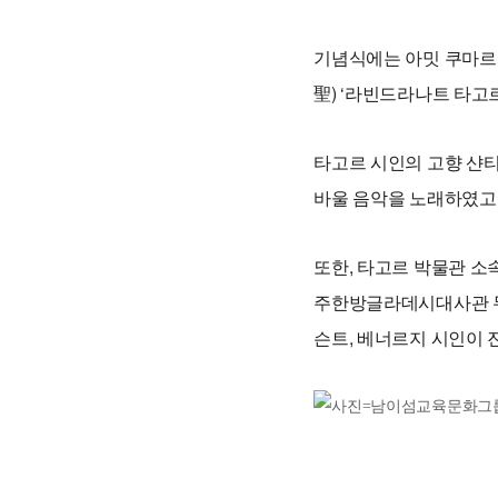
기념식에는 아밋 쿠마르
聖) ‘라빈드라나트 타고
타고르 시인의 고향 샨티
바울 음악을 노래하였고,
또한, 타고르 박물관 소
주한방글라데시대사관 무용
슨트, 베너르지 시인이