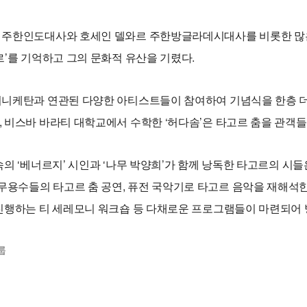
 주한인도대사와 호세인 델와르 주한방글라데시대사를 비롯한 많은 
르’를 기억하고 그의 문화적 유산을 기렸다.
니케탄과 연관된 다양한 아티스트들이 참여하여 기념식을 한층 더 
 비스바 바라티 대학교에서 수학한 ‘허다솜’은 타고르 춤을 관객
속의 ‘베너르지’ 시인과 ‘나무 박양희’가 함께 낭독한 타고르의 
수들의 타고르 춤 공연, 퓨전 국악기로 타고르 음악을 재해석한 
 진행하는 티 세레모니 워크숍 등 다채로운 프로그램들이 마련되어