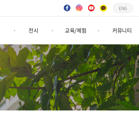
ENG
연
전시
교육/체험
커뮤니티
연
기획전시
숲프로그램
공지사항
연
상설전시
그림책프로그램
언론보도
문의하기
갤러리
일정