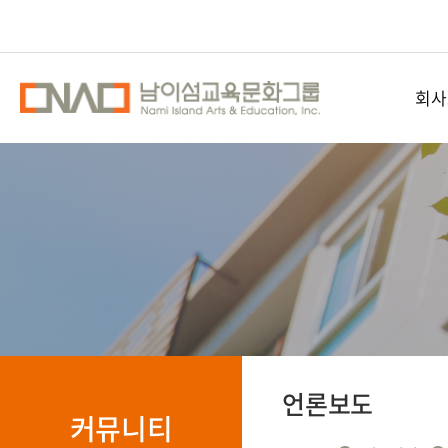
회사
남이섬교
공간
오시
언론보도
커뮤니티