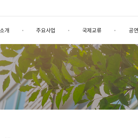
소개
주요사업
국제교류
공
육문화그룹
나미콩쿠르
그림책 연계사업
기획공
소개
남이섬세계책나라축제
국제문화행사
상설공
는길
어쿠스틱청춘페스티벌
남이섬 x 인도