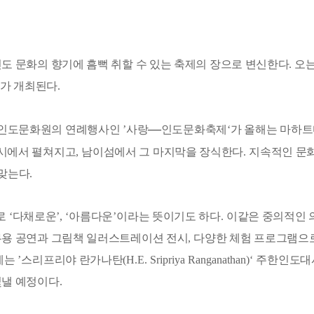
도 문화의 향기에 흠뻑 취할 수 있는 축제의 장으로 변신한다
.
오
가 개최된다
.
―
인도문화원의 연례행사인
’
사랑
인도문화축제
‘
가 올해는 마하트
도시에서 펼쳐지고
,
남이섬에서 그 마지막을 장식한다
.
지속적인 문
 맞는다
.
로
‘
다채로운
’, ‘
아름다운
’
이라는 뜻이기도 하다
.
이같은 중의적인 
무용 공연과 그림책 일러스트레이션 전시
,
다양한 체험 프로그램으로
에는
’
스리프리야 란가나탄
(H.E. Sripriya Ranganathan)‘
주한인도대
빛낼 예정이다
.