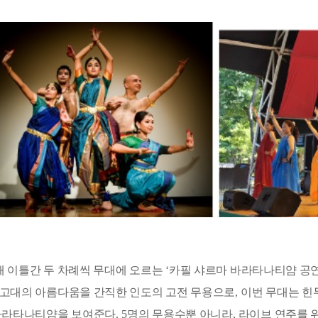
해 이틀간 두 차례씩 무대에 오르는
‘
카필 샤르마 바라타나티얌 공
고대의 아름다움을 간직한 인도의 고전 무용으로
,
이번 무대는 힌
바라타나티얌을 보여준다
. 5
명의 무용수뿐 아니라
,
라이브 연주를 