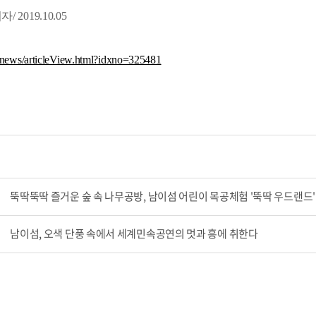
2019.10.05
/news/articleView.html?idxno=325481
뚝딱뚝딱 즐거운 숲 속 나무공방, 남이섬 어린이 목공체험 '뚝딱 우드랜드'
남이섬, 오색 단풍 속에서 세계민속공연의 멋과 흥에 취한다