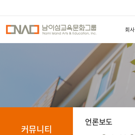
회사
남이섬교
공간
오시
언론보도
커뮤니티