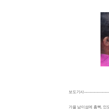
보도기사----------------------------
가을 남이섬에 흠뻑, 인