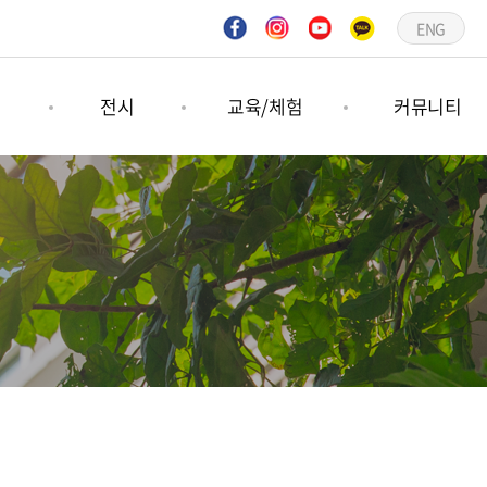
ENG
연
전시
교육/체험
커뮤니티
연
기획전시
숲프로그램
공지사항
연
상설전시
그림책프로그램
언론보도
문의하기
갤러리
일정