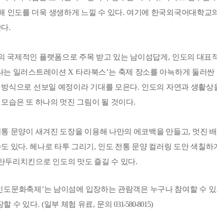
해 인도를 더욱 생생하게 느낄 수 있다
.
여기에 한국외국어대학교의
한다
.
 국제적인 플랫폼으로 주목 받고 있는 남이섬답게
,
인도의 대표
만나는 일러스트레이션
X
타라북스
’
는 축제 장소를 아늑하게 둘러
 방식으로 선보일 예정이라 기대를 모은다
.
인도의 자연과 생활상
모습은 또 하나의 멋진 그림이 될 것이다
.
전통 문양이 새겨진 도장을 이용해 나만의 에코백을 만들고
,
멋진 
수도 있다
.
헤나로 타투 그리기
,
인도 전통 문양 컬러링 도안 색칠하
탄두리치킨으로 인도의 맛도 즐길 수 있다
.
인도문화축제
’
는 남이섬에 입장하는 관람객은 누구나 참여할 수 
장할 수 있다
. (
일부 체험 유료
,
문의
031-580-8015)