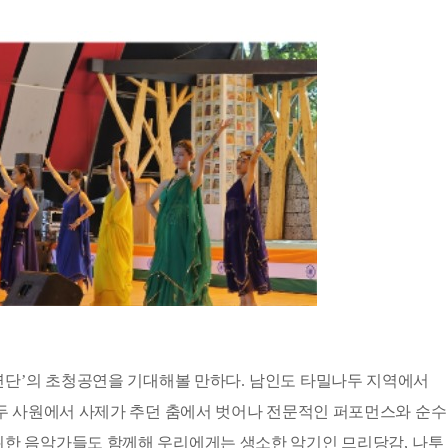
연단
’
의 초청공연을 기대해볼 만하다
.
남인도 타밀나두 지역에서
두 사원에서 사제가 추던 춤에서 벗어나 전문적인 퍼포먼스와 순수
위한 음악가들도 함께해 우리에게는 생소한 악기인 므리당감
,
나투