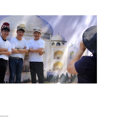
------