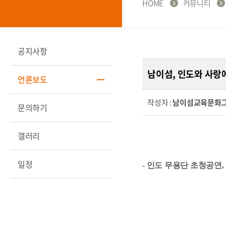
HOME
커뮤니티
공지사항
남이섬, 인도와 사랑에
언론보도
작성자 :
남이섬교육문화
문의하기
갤러리
일정
- 인도 무용단 초청공연
,