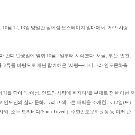
는
10
월
12, 13
일 양일간 남이섬 오스테이지 일대에서
‘2019
사랑
―
마 간디 탄생일에 맞춰
10
월
2
일부터 시작했다
.
서울
,
부산
,
인천
,
―
화교류를 바탕으로 매년 함께해온
’
사랑
나미나라 인도문화축
의미를 담아
’
남이섬
,
인도와 사랑에 빠지다
‘
를 부제로 정한 이번 축
 인도인의 삶과 문화
,
그리고 색다른 매력을 소개한다
. 12
일
(
토
)
사와
‘
소누 트리베디
(Sonu Trivedi)’
주한인도문화원장 등 여러 관