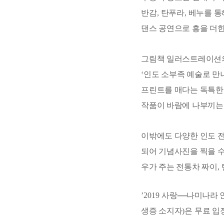
반감
,
탄푸라
,
베누를 통
댄스 공연으로 흥을 더
그림책 일러스트레이션의
‘
인도 소부족 예술로 
프린트를 매다는 독특한
작품이 바람에 나부끼는 
이밖에도 다양한 인도 
되어 기념사진을 찍을 
우가 주는 전통차 짜이
,
―
’2019
사랑
나미나라 
생증 소지자
)
은 무료 입