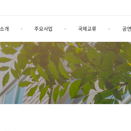
소개
주요사업
국제교류
공
육문화그룹
나미콩쿠르
그림책 연계사업
기획공
소개
남이섬세계책나라축제
국제문화행사
상설공
는길
어쿠스틱청춘페스티벌
남이섬 x 인도