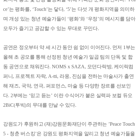
ce’
는 평화를
, ‘Touch’
는 닿다
, ‘5’
는 다섯 개 평화지역을 의미하
며 개성 있는 청년 예술가들이
‘
평화
’
와
‘
우정
’
의 메시지를 담아
모두가 즐기고 공감할 수 있는 무대로 꾸민다
.
공연은 정오부터 약 세 시간 동안 쉼 없이 이어진다
.
먼저
1
부는
올해 초 공모를 통해 선정된 청년 예술가 일곱 팀의 단독 및 합
동 공연으로 채워진다
. NOMS x SAZA,
모던다락방
,
케이락컴
퍼니
,
프로젝트 자락
, A-tti,
라웅
,
진심을 전하는 마술사가 출연
해 재즈
,
국악
,
연극
,
퍼포먼스
,
마술 등 다양한 장르를 선보인
다
. 2
부에는
‘
믿고 듣는
’
이란 수식어가 붙은 실력파 보컬 듀오
2BiC(
투빅
)
의 무대를 만날 수 있다
.
강원도가 후원하고
(
재
)
강원문화재단이 주관하는
’Peace Touch
5 -
청춘 버스킹
’
은 강원도 평화지역을 알리고 청년 예술가들을