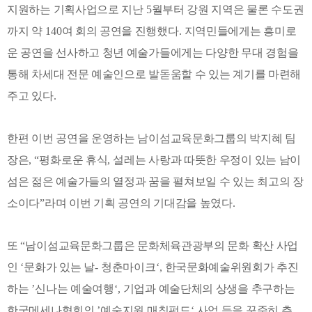
지원하는 기획사업으로 지난
5
월부터 강원 지역은 물론 수도권
까지 약
140
여 회의 공연을 진행했다
.
지역민들에게는 흥미로
운 공연을 선사하고 청년 예술가들에게는 다양한 무대 경험을
통해 차세대 전문 예술인으로 발돋움할 수 있는 계기를 마련해
주고 있다
.
한편 이번 공연을 운영하는 남이섬교육문화그룹의 박지혜 팀
장은
, “
평화로운 휴식
,
설레는 사랑과 따뜻한 우정이 있는 남이
섬은 젊은 예술가들의 열정과 꿈을 펼쳐보일 수 있는 최고의 장
소이다
”
라며 이번 기획 공연의 기대감을 높였다
.
또
“
남이섬교육문화그룹은 문화체육관광부의 문화 확산 사업
인
‘
문화가 있는 날
-
청춘마이크
‘,
한국문화예술위원회가 추진
하는
’
신나는 예술여행
‘,
기업과 예술단체의 상생을 추구하는
한국메세나협회의
’
예술지원 매칭펀드
‘
사업 등을 꾸준히 추