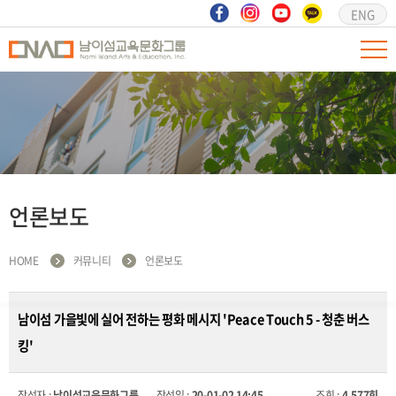
ENG
언론보도
HOME
커뮤니티
언론보도
남이섬 가을빛에 실어 전하는 평화 메시지 'Peace Touch 5 - 청춘 버스
킹'
작성자 :
남이섬교육문화그룹
작성일 :
20-01-02 14:45
조회 :
4,577회