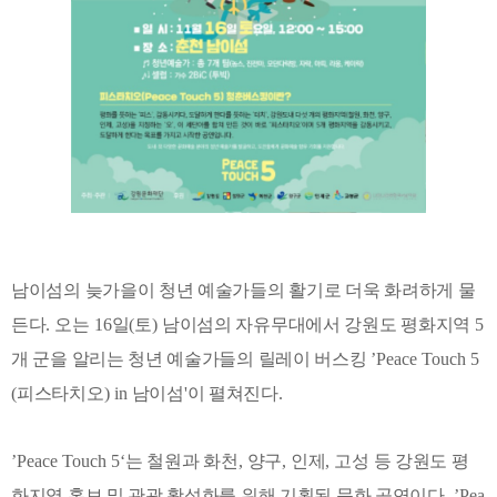
남이섬의 늦가을이 청년 예술가들의 활기로 더욱 화려하게 물
든다
.
오는
16
일
(
토
)
남이섬의 자유무대에서 강원도 평화지역
5
개 군을 알리는 청년 예술가들의 릴레이 버스킹
’
Peace Touch 5
(
피스타치오
) in
남이섬
'
이 펼쳐진다
.
’Peace Touch 5‘
는
철원과 화천
,
양구
,
인제
,
고성 등 강원도 평
화지역 홍보 및 관광 활성화를 위해 기획된 문화 공연이다
. ’Pea