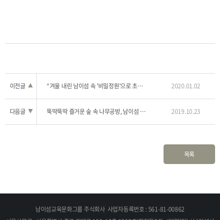
이전글
▲
“겨울 내린 남이섬 속 '비밀정원'으로 초대합니다” 평화랑 전시 14일 개막
2020.01.02
다음글
▼
뚝딱뚝딱 즐거운 숲 속 나무공방, 남이섬 어린이 목공체험 '뚝딱 우드랜드'
2019.10.23
목록
남이섬교육문화그룹 주식회사
사업자등록번호 : 561-81-00862