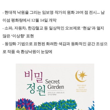
- 현대적 낙원을 그리는 임보영 작가의 원화
20
여 점 전시
...
남
이섬 평화랑에서
12
월
14
일 개막
- 소파
,
자동차
,
한강철교 등 일상적인 오브제로
‘
현실
’
과 멀지
않은
‘
이상향
’
표현
-
동양화 기법으로 표현된 화려한 색감과 동화적인 공간 조성으
로 작품 속 환상낙원이 눈앞에