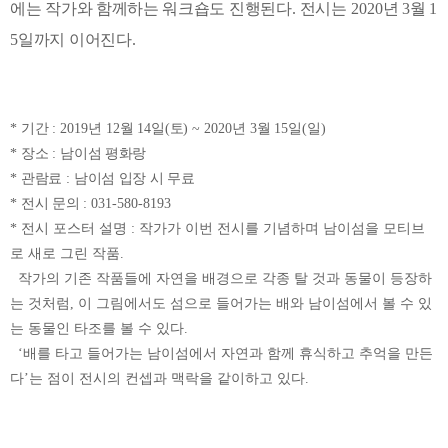
에는 작가와 함께하는 워크숍도 진행된다
.
전시는
2020
년
3
월
1
5
일까지 이어진다
.
*
기간
: 2019
년
12
월
14
일
(
토
) ~ 2020
년
3
월
15
일
(
일
)
*
장소
:
남이섬 평화랑
*
관람료
:
남이섬 입장 시 무료
*
전시 문의
: 031-580-8193
* 전
시 포스터 설명 :
작가가 이번 전시를 기념하며 남이섬을 모티브
로 새로 그린 작품
.
작가의 기존 작품들에 자연을 배경으로 각종 탈 것과 동물이 등장하
는 것처럼
,
이 그림에서도 섬으로 들어가는 배와 남이섬에서 볼 수 있
는 동물인 타조를 볼 수 있다
.
‘
배를 타고 들어가는 남이섬에서 자연과 함께 휴식하고 추억을 만든
다
’
는 점이 전시의 컨셉과 맥락을 같이하고 있다
.