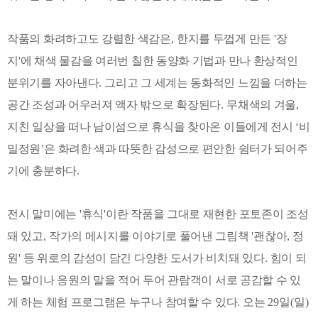
작품의 화려하고도 강렬한 색감은
,
한지를 두껍게 만든
'
장
지
'
에 채색 물감을 여러번 칠한 동양화 기법과 만나 환상적인
분위기를 자아낸다
.
그리고 그 세계는 동화적인 느낌을 더하는
공간 조성과 어우러져 액자 밖으로 확장된다
.
무채색의 겨울
,
지친 일상을 떠나 남이섬으로 휴식을 찾아온 이들에게 전시
‘
비
밀정원
’
은 화려한 색과 따뜻한 감성으로 편안한 쉼터가 되어주
기에 충분하다
.
전시 말미에는
'
휴식
'
이란 작품을 그대로 재현한 포토존이 조성
돼 있고
,
작가의 메시지를 이야기로 풀어낸 그림책
'
괜찮아
,
정
원
'
등 위로의 감성이 담긴 다양한 도서가 비치돼 있다
.
힘이 되
는 말이나 응원의 말을 적어 두어 관람객이 서로 공감할 수 있
게 하는 체험 프로그램은 누구나 참여할 수 있다
.
오는
29
일
(
일
)