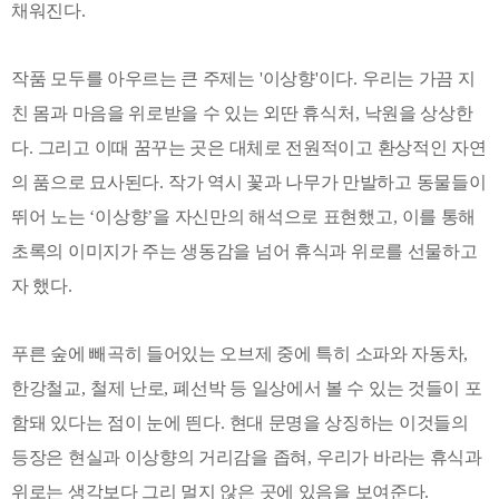
채워진다
.
작품 모두를 아우르는 큰 주제는
'
이상향
'
이다
.
우리는 가끔 지
친 몸과 마음을 위로받을 수 있는 외딴 휴식처
,
낙원을 상상한
다
.
그리고 이때 꿈꾸는 곳은 대체로 전원적이고 환상적인 자연
의 품으로 묘사된다
.
작가 역시 꽃과 나무가 만발하고 동물들이
뛰어 노는
‘
이상향
’
을 자신만의 해석으로 표현했고
,
이를 통해
초록의 이미지가 주는 생동감을 넘어 휴식과 위로를 선물하고
자 했다
.
푸른 숲에 빼곡히 들어있는 오브제 중에 특히 소파와 자동차
,
한강철교
,
철제 난로
,
폐선박 등 일상에서 볼 수 있는 것들이 포
함돼 있다는 점이 눈에 띈다
.
현대 문명을 상징하는 이것들의
등장은 현실과 이상향의 거리감을 좁혀
,
우리가 바라는 휴식과
위로는 생각보다 그리 멀지 않은 곳에 있음을 보여준다
.