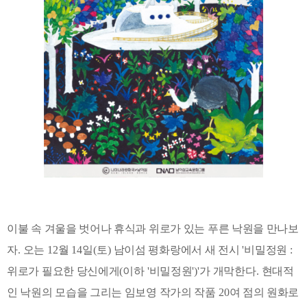
이불 속 겨울을 벗어나 휴식과 위로가 있는 푸른 낙원을 만나보
자
.
오는
12
월
14
일
(
토
)
남이섬 평화랑에서 새 전시
'
비밀정원
:
위로가 필요한 당신에게
(
이하
'
비밀정원
')'
가 개막한다
.
현대적
인 낙원의 모습을 그리는 임보영 작가의 작품
20
여 점의 원화로