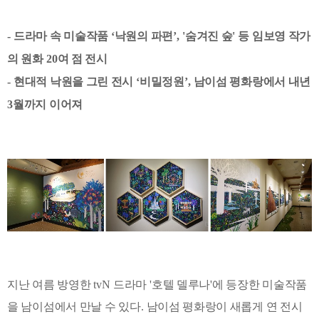
-
드라마 속 미술작품
‘
낙원의 파편
’, '
숨겨진 숲
'
등 임보영 작가
의 원화
20
여 점 전시
-
현대적 낙원을 그린 전시
‘
비밀정원
’,
남이섬 평화랑에서 내년
3
월까지 이어져
지난 여름 방영한
tvN
드라마
'
호텔 델루나
'
에 등장한 미술작품
을 남이섬에서 만날 수 있다
.
남이섬 평화랑이 새롭게 연 전시