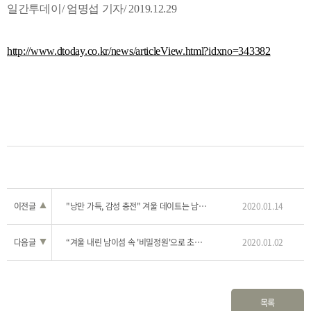
일간투데이/ 엄명섭 기자/ 2019.12.29
http://www.dtoday.co.kr/news/articleView.html?idxno=343382
이전글
▲
"낭만 가득, 감성 충전" 겨울 데이트는 남이섬의 '아트투어' 어떠세요
2020.01.14
다음글
▼
“겨울 내린 남이섬 속 '비밀정원'으로 초대합니다” 평화랑 전시 14일 개막
2020.01.02
목록