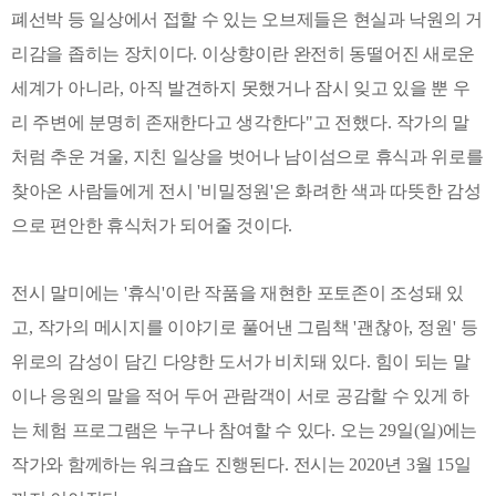
폐선박 등 일상에서 접할 수 있는 오브제들은 현실과 낙원의 거
리감을 좁히는 장치이다
.
이상향이란 완전히 동떨어진 새로운
세계가 아니라
,
아직 발견하지 못했거나 잠시 잊고 있을 뿐 우
리 주변에 분명히 존재한다고 생각한다
"
고 전했다
.
작가의 말
처럼 추운 겨울
,
지친 일상을 벗어나 남이섬으로 휴식과 위로를
찾아온 사람들에게 전시
'
비밀정원
'
은 화려한 색과 따뜻한 감성
으로 편안한 휴식처가 되어줄 것이다
.
전시 말미에는
'
휴식
'
이란 작품을 재현한 포토존이 조성돼 있
고
,
작가의 메시지를 이야기로 풀어낸 그림책
'
괜찮아
,
정원
'
등
위로의 감성이 담긴 다양한 도서가 비치돼 있다
.
힘이 되는 말
이나 응원의 말을 적어 두어 관람객이 서로 공감할 수 있게 하
는 체험 프로그램은 누구나 참여할 수 있다
.
오는
29
일
(
일
)
에는
작가와 함께하는 워크숍도 진행된다
.
전시는
2020
년
3
월
15
일