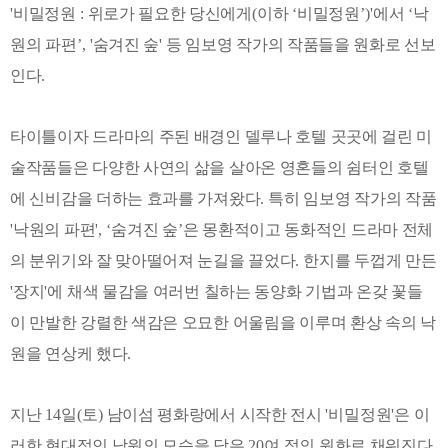
'
비밀정원
:
위로가 필요한 당신에게
(
이하
‘
비밀정원
’)'
에서
‘
낙
원의 파편
’, '
숨겨진 숲
'
등 임보영 작가의 작품들을 원화로 선보
인다
.
타이틀이자 드라마의 주된 배경인 델루나 호텔 곳곳에 걸린 미
술작품들은 다양한 사연의 삶을 살아온 영혼들의 쉼터인 호텔
에 신비감을 더하는 효과를 가져왔다
.
특히 임보영 작가의 작품
'
낙원의 파편
', ‘
숨겨진 숲
’
은 몽환적이고 동화적인 드라마 전체
의 분위기와 잘 맞아떨어져 눈길을 끌었다
.
한지를 두껍게 만든
'
장지
'
에 채색 물감을 여러번 칠하는 동양화 기법과 온갖 꽃들
이 만발한 강렬한 색감은 오묘한 어울림을 이루며 환상 속의 낙
원을 연상케 했다
.
지난
14
일
(
토
)
남이섬 평화랑에서 시작한 전시
'
비밀정원
'
은 이
러한 현대적인 낙원의 모습을 담은
20
여 점의 원화로 채워진다
.