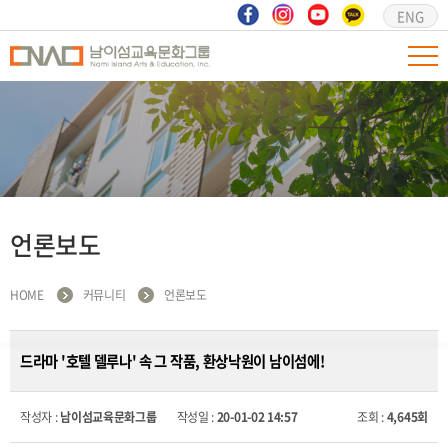
ENG
언론보도
HOME
커뮤니티
언론보도
드라마 '호텔 델루나' 속 그 작품, 환상낙원이 남이섬에!
작성자 :
남이섬교육문화그룹
작성일 :
20-01-02 14:57
조회 :
4,645회