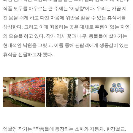
작품 모두를 아우르는 큰 주제는
'
이상향
'
이다
.
우리는 가끔 지
친 몸을 쉬게 하고 다친 마음에 위안을 얻을 수 있는 휴식처를
상상한다
.
그리고 이때 떠올리는 곳은 대체로 푸름이 있는 자연
의 모습을 하고 있다
.
작가 역시 꽃과 나무
,
동물들이 살아가는
현대적인 낙원을 그렸고
,
이를 통해 관람객에게 생동감이 있는
휴식을 선물하고자 했다
.
임보영 작가는
"
작품들에 등장하는 소파와 자동차
,
한강철교
,