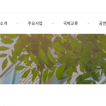
소개
주요사업
국제교류
공
육문화그룹
나미콩쿠르
그림책 연계사업
기획공
소개
남이섬세계책나라축제
국제문화행사
상설공
는길
어쿠스틱청춘페스티벌
남이섬 x 인도