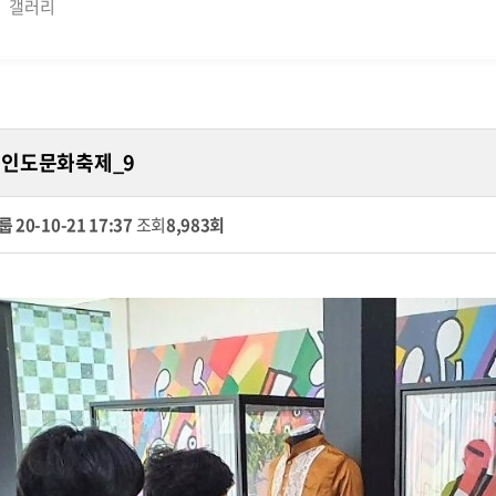
갤러리
라 인도문화축제_9
룹
20-10-21 17:37
조회
8,983회