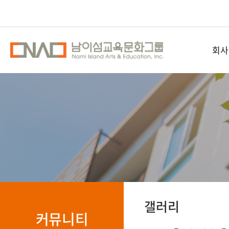
회사
남이섬교
공간
오시
갤러리
커뮤니티