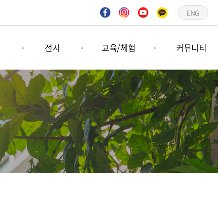
ENG
연
전시
교육/체험
커뮤니티
연
기획전시
숲프로그램
공지사항
연
상설전시
그림책프로그램
언론보도
문의하기
갤러리
일정