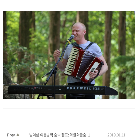
Prev
▲
남이섬 여름방학 숲속 캠프: 와글와글숲_1
2019.01.11