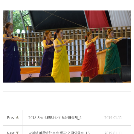
Prev
▲
2018 사랑-나미나라 인도문화축제_4
2019.01.11
Next
▼
남이섬 여름방학 숲속 캠프: 와글와글숲_15
2019.01.11